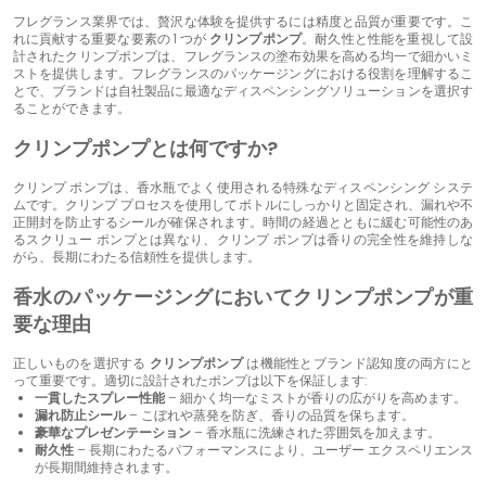
フレグランス業界では、贅沢な体験を提供するには精度と品質が重要です。こ
れに貢献する重要な要素の 1 つが
クリンプポンプ
。耐久性と性能を重視して設
計されたクリンプポンプは、フレグランスの塗布効果を高める均一で細かいミ
ストを提供します。フレグランスのパッケージングにおける役割を理解するこ
とで、ブランドは自社製品に最適なディスペンシングソリューションを選択す
ることができます。
クリンプポンプとは何ですか?
クリンプ ポンプは、香水瓶でよく使用される特殊なディスペンシング システ
ムです。クリンプ プロセスを使用してボトルにしっかりと固定され、漏れや不
正開封を防止するシールが確保されます。時間の経過とともに緩む可能性のあ
るスクリュー ポンプとは異なり、クリンプ ポンプは香りの完全性を維持しな
がら、長期にわたる信頼性を提供します。
香水のパッケージングにおいてクリンプポンプが重
要な理由
正しいものを選択する
クリンプポンプ
は機能性とブランド認知度の両方にと
って重要です。適切に設計されたポンプは以下を保証します:
一貫したスプレー性能
– 細かく均一なミストが香りの広がりを高めます。
漏れ防止シール
– こぼれや蒸発を防ぎ、香りの品質を保ちます。
豪華なプレゼンテーション
– 香水瓶に洗練された雰囲気を加えます。
耐久性
– 長期にわたるパフォーマンスにより、ユーザー エクスペリエンス
が長期間維持されます。