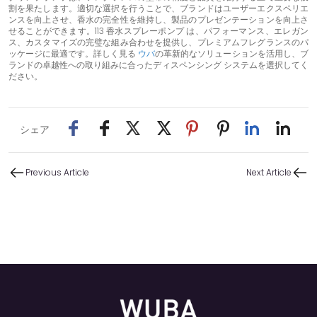
割を果たします。適切な選択を行うことで、ブランドはユーザーエクスペリエ
ンスを向上させ、香水の完全性を維持し、製品のプレゼンテーションを向上さ
せることができます。
113 香水スプレーポンプ
は、パフォーマンス、エレガン
ス、カスタマイズの完璧な組み合わせを提供し、プレミアムフレグランスのパ
ッケージに最適です。詳しく見る
ウバ
の革新的なソリューションを活用し、ブ
ランドの卓越性への取り組みに合ったディスペンシング システムを選択してく
ださい。
シェア
Previous Article
Next Article