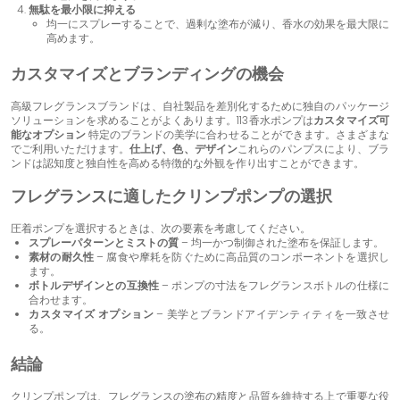
無駄を最小限に抑える
均一にスプレーすることで、過剰な塗布が減り、香水の効果を最大限に
高めます。
カスタマイズとブランディングの機会
高級フレグランスブランドは、自社製品を差別化するために独自のパッケージ
ソリューションを求めることがよくあります。113香水ポンプは
カスタマイズ可
能なオプション
特定のブランドの美学に合わせることができます。さまざまな
でご利用いただけます。
仕上げ、色、デザイン
これらのパンプスにより、ブラ
ンドは認知度と独自性を高める特徴的な外観を作り出すことができます。
フレグランスに適したクリンプポンプの選択
圧着ポンプを選択するときは、次の要素を考慮してください。
スプレーパターンとミストの質
– 均一かつ制御された塗布を保証します。
素材の耐久性
– 腐食や摩耗を防ぐために高品質のコンポーネントを選択し
ます。
ボトルデザインとの互換性
– ポンプの寸法をフレグランスボトルの仕様に
合わせます。
カスタマイズ オプション
– 美学とブランドアイデンティティを一致させ
る。
結論
クリンプポンプは、フレグランスの塗布の精度と品質を維持する上で重要な役