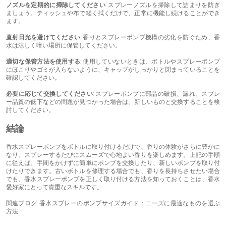
ノズルを定期的に掃除してください
: スプレーノズルを掃除して詰まりを防ぎ
ましょう。ティッシュや布で軽く拭くだけで、正常に機能し続けることができ
ます。
直射日光を避けてください
: 香りとスプレーポンプ機構の劣化を防ぐため、香
水は涼しく暗い場所に保管してください。
適切な保管方法を使用する
: 使用していないときは、ボトルやスプレーポンプ
にほこりやゴミが入らないように、キャップがしっかりと閉まっていることを
確認してください。
必要に応じて交換してください
: スプレーポンプに部品の破損、漏れ、スプレ
ー品質の低下などの問題が見つかった場合は、新しいものと交換することを検
討してください。
結論
香水スプレーポンプをボトルに取り付けるだけで、香りの体験がさらに豊かに
なり、スプレーするたびにスムーズで心地よい香りを楽しめます。上記の手順
に従えば、手間をかけずに簡単にポンプを交換したり、新しいポンプを取り付
けたりできます。古いボトルを修理する場合でも、香りを長持ちさせたい場合
でも、香水スプレーポンプを正しく取り付ける方法を知っておくことは、香水
愛好家にとって貴重なスキルです。
関連ブログ:
香水スプレーのポンプサイズガイド：ニーズに最適なものを選ぶ
方法