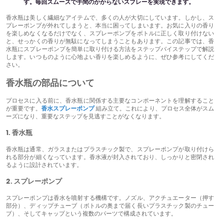
す。毎回スムーズで手間のかからないスプレーを実現できます。
香水瓶は美しく繊細なアイテムで、多くの人が大切にしています。しかし、ス
プレーポンプが外れてしまうと、本当に困ってしまいます。お気に入りの香り
を楽しめなくなるだけでなく、スプレーポンプをボトルに正しく取り付けない
と、せっかくの香りが無駄になってしまうこともあります。この記事では、香
水瓶にスプレーポンプを簡単に取り付ける方法をステップバイステップで解説
します。いつものように心地よい香りを楽しめるように、ぜひ参考にしてくだ
さい。
香水瓶の部品について
プロセスに入る前に、香水瓶に関係する主要なコンポーネントを理解すること
が重要です。
香水スプレーポンプ
組み立て。これにより、プロセス全体がスム
ーズになり、重要なステップを見逃すことがなくなります。
1. 香水瓶
香水瓶は通常、ガラスまたはプラスチック製で、スプレーポンプが取り付けら
れる部分が細くなっています。香水液が封入されており、しっかりと密閉され
るように設計されています。
2. スプレーポンプ
スプレーポンプは香水を噴射する機構です。ノズル、アクチュエーター（押す
部分）、ディップチューブ（ボトルの奥まで届く長いプラスチック製のチュー
ブ）、そしてキャップという複数のパーツで構成されています。