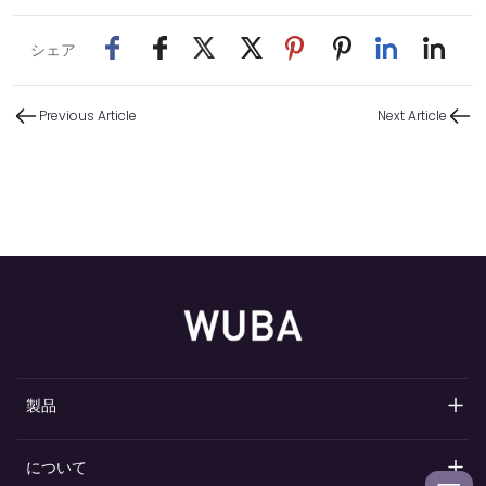
シェア
Previous Article
Next Article
製品
詰め替え可能な香水ポンプ
について