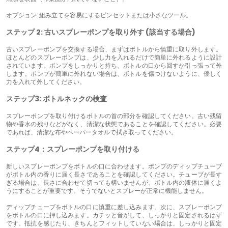
オプション: 組み立てを容易にするピンセットまたは小さなツール。
ステップ 2: 古いスプレーポンプを取り外す (該当する場合)
古いスプレーポンプを交換する場合、まずはボトルから慎重に取り外します。
ほとんどのスプレーポンプは、少し力を入れるだけで簡単に外れるように設計
されています。ポンプをしっかりと持ち、ボトルの口から回すか引っ張って外
します。ポンプが簡単に外れない場合は、ボトルを傷つけないように、優しく
力を入れて外してください。
ステップ3: ボトルネックの検査
スプレーポンプを取り付けるボトルの首の部分を確認してください。古い残留
物や香水の残りなどがなく、清潔な状態であることを確認してください。必要
であれば、清潔な布やペーパータオルで拭き取ってください。
ステップ4：スプレーポンプを取り付ける
新しいスプレーポンプをボトルの口に合わせます。ポンプのディップチューブ
がボトル内の香りに届く長さであることを確認してください。チューブが長す
ぎる場合は、長さに合わせて切っても構いませんが、ボトル内の液体に届くよ
うにすることが重要です。そうでないとスプレーが正常に機能しません。
ディップチューブをボトルの口に慎重に差し込みます。次に、スプ​​レーポンプ
をボトルの口に押し込みます。カチッと音がして、しっかりと固定されるはず
です。抵抗を感じたり、きちんとフィットしていない場合は、しっかりと固定