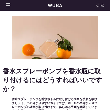
香水スプレーポンプを香水瓶に取
り付けるにはどうすればいいです
か？
香水スプレーポンプを香水ボトルに取り付ける簡単な手順を学び
ましょう。この分かりやすいガイドでは、ボトルの準備からスプ
レーポンプの確実な取り付けまで、あらゆる手順を網羅していま