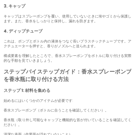
3. キャップ
キャップはスプレーポンプを覆い、使用していないときに埃やゴミから保護し
ます。また、香水をしっかりと保持し、漏れを防ぎます。
4. ディップチューブ
これは、ポンプとボトル内の液体をつなぐ長いプラスチックチューブです。ア
クチュエーターを押すと、香りがノズルへと送られます。
構成要素を理解したところで、香水スプレーポンプをボトルに取り付ける実際
的な手順を見ていきましょう。
ステップバイステップガイド：香水スプレーポンプ
を香水瓶に取り付ける方法
ステップ 1: 材料を集める
始めるにはいくつかのアイテムが必要です:
香水スプレーポンプ（ボトルに合うことを確認してください）。
香水瓶（取り外し可能なキャップと機能的な首が付いていることを確認してく
ださい）。
清潔な表面（作業面が汚れていないこと）。