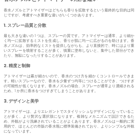
香水ノズルとアトマイザーはどちらも香りを拡散するという最終的な目的は同
じですが、考慮すべき重要な違いがいくつかあります。
1. スプレー品質と分散
最も大きな違いの 1 つは、スプレーの質です。アトマイザーは通常、より細か
く均一に拡散するミストを生成し、香りが肌に均一に広がるのを助けます。香
水ノズルは、効率的なミストを提供しながらも、より直接的で、時にはより重
いスプレーを噴射することが多く、慎重に塗布しないと、集中した部分ができ
たり、無駄になったりすることがあります。
2. 精度と制御
アトマイザーは霧が細かいので、香水のつけ方を細かくコントロールできま
す。軽いスプレーなので、香水を少量ずつ均等につけることができ、つけすぎ
の可能性が低くなります。香水ノズルの場合、スプレーが通常より濃縮される
ため、1 か所に香水をつけすぎてしまうことがあります。
3. デザインと美学
アトマイザーは、よりエレガントでスタイリッシュなデザインになっているこ
とが多く、より贅沢な選択肢になります。複雑なメカニズムで設計できるた
め、外観がより洗練されていることがよくあります。香水ノズルは一般的に実
用的で、ほとんどの市販の香水瓶に標準装備されており、よりシンプルな外観
になっています。