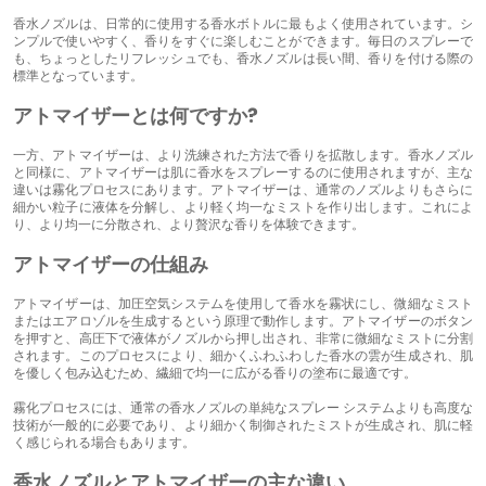
香水ノズルは、日常的に使用する香水ボトルに最もよく使用されています。シ
ンプルで使いやすく、香りをすぐに楽しむことができます。毎日のスプレーで
も、ちょっとしたリフレッシュでも、香水ノズルは長い間、香りを付ける際の
標準となっています。
アトマイザーとは何ですか?
一方、アトマイザーは、より洗練された方法で香りを拡散します。香水ノズル
と同様に、アトマイザーは肌に香水をスプレーするのに使用されますが、主な
違いは霧化プロセスにあります。アトマイザーは、通常のノズルよりもさらに
細かい粒子に液体を分解し、より軽く均一なミストを作り出します。これによ
り、より均一に分散され、より贅沢な香りを体験できます。
アトマイザーの仕組み
アトマイザーは、加圧空気システムを使用して香水を霧状にし、微細なミスト
またはエアロゾルを生成するという原理で動作します。アトマイザーのボタン
を押すと、高圧下で液体がノズルから押し出され、非常に微細なミストに分割
されます。このプロセスにより、細かくふわふわした香水の雲が生成され、肌
を優しく包み込むため、繊細で均一に広がる香りの塗布に最適です。
霧化プロセスには、通常の香水ノズルの単純なスプレー システムよりも高度な
技術が一般的に必要であり、より細かく制御されたミストが生成され、肌に軽
く感じられる場合もあります。
香水ノズルとアトマイザーの主な違い