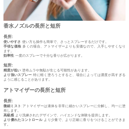
香水ノズルの長所と短所
長所:
使いやすさ
: 使い方も操作も簡単で、さっとスプレーするだけです。
手頃な価格
: 多くの場合、アトマイザーよりも安価なので、入手しやすくなり
ます。
効率性
: 一度のスプレーで十分な香りが広がります。
短所:
精度が低い
: 塗布ムラや無駄が生じる可能性があります。
より強いスプレー
: 特に軽く塗ろうとすると、場合によっては濃度が高すぎる
ように感じることがあります。
アトマイザーの長所と短所
長所:
微細ミスト
: アトマイザーは液体を非常に細かいスプレーに分解し、均一に塗
布します。
高級感
: より洗練されたデザインで、ハイエンドな体験を提供します。
より優れたコントロール
: より少量で、より正確に香りをつけることができま
す。