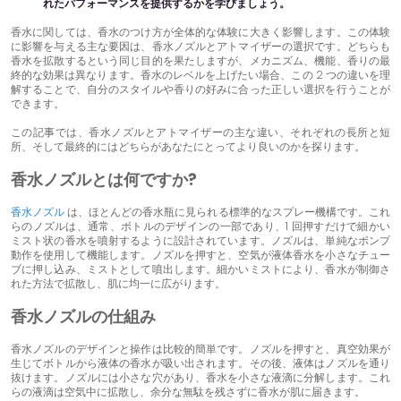
れたパフォーマンスを提供するかを学びましょう。
香水に関しては、香水のつけ方が全体的な体験に大きく影響します。この体験
に影響を与える主な要因は、香水ノズルとアトマイザーの選択です。どちらも
香水を拡散するという同じ目的を果たしますが、メカニズム、機能、香りの最
終的な効果は異なります。香水のレベルを上げたい場合、この 2 つの違いを理
解することで、自分のスタイルや香りの好みに合った正しい選択を行うことが
できます。
この記事では、香水ノズルとアトマイザーの主な違い、それぞれの長所と短
所、そして最終的にはどちらがあなたにとってより良いのかを探ります。
香水ノズルとは何ですか?
香水ノズル
は、ほとんどの香水瓶に見られる標準的なスプレー機構です。これ
らのノズルは、通常、ボトルのデザインの一部であり、1 回押すだけで細かい
ミスト状の香水を噴射するように設計されています。ノズルは、単純なポンプ
動作を使用して機能します。ノズルを押すと、空気が液体香水を小さなチュー
ブに押し込み、ミストとして噴出します。細かいミストにより、香水が制御さ
れた方法で拡散し、肌に均一に広がります。
香水ノズルの仕組み
香水ノズルのデザインと操作は比較的簡単です。ノズルを押すと、真空効果が
生じてボトルから液体の香水が吸い出されます。その後、液体はノズルを通り
抜けます。ノズルには小さな穴があり、香水を小さな液滴に分解します。これ
らの液滴は空気中に拡散し、余分な無駄を残さずに香水が肌に届きます。