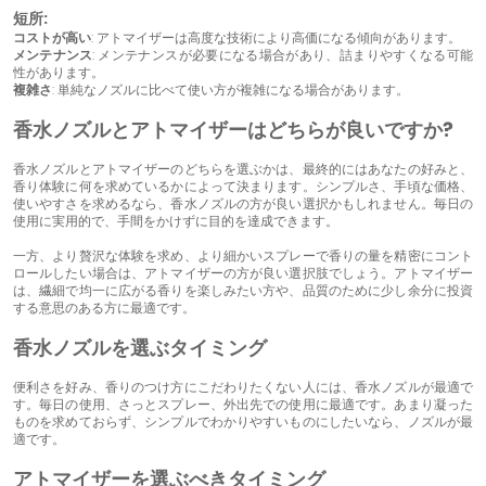
短所:
コストが高い
: アトマイザーは高度な技術により高価になる傾向があります。
メンテナンス
: メンテナンスが必要になる場合があり、詰まりやすくなる可能
性があります。
複雑さ
: 単純なノズルに比べて使い方が複雑になる場合があります。
香水ノズルとアトマイザーはどちらが良いですか?
香水ノズルとアトマイザーのどちらを選ぶかは、最終的にはあなたの好みと、
香り体験に何を求めているかによって決まります。シンプルさ、手頃な価格、
使いやすさを求めるなら、香水ノズルの方が良い選択かもしれません。毎日の
使用に実用的で、手間をかけずに目的を達成できます。
一方、より贅沢な体験を求め、より細かいスプレーで香りの量を精密にコント
ロールしたい場合は、アトマイザーの方が良い選択肢でしょう。アトマイザー
は、繊細で均一に広がる香りを楽しみたい方や、品質のために少し余分に投資
する意思のある方に最適です。
香水ノズルを選ぶタイミング
便利さを好み、香りのつけ方にこだわりたくない人には、香水ノズルが最適で
す。毎日の使用、さっとスプレー、外出先での使用に最適です。あまり凝った
ものを求めておらず、シンプルでわかりやすいものにしたいなら、ノズルが最
適です。
アトマイザーを選ぶべきタイミング