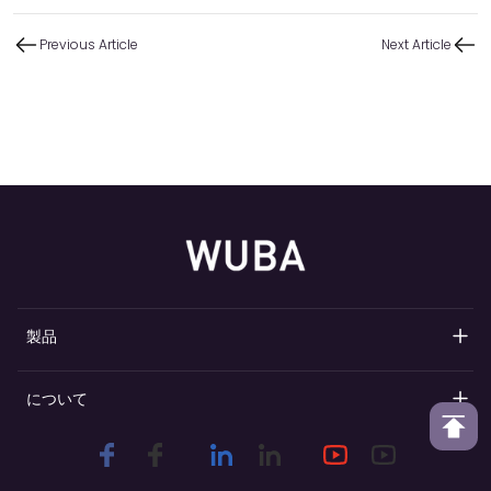
Previous Article
Next Article
製品
詰め替え可能な香水ポンプ
について
香水スプレーポンプ
Wubaの概要
香水首輪
カスタマイズとブランドの差別化